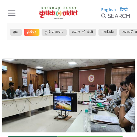
Skip
English
|
हिन्दी
to
Search
content
होम
ई-पेपर
कृषि समाचार
फसल की खेती
उद्यानिकी
सरकारी य