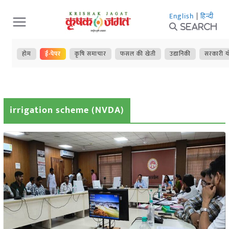
Skip
English
|
हिन्दी
to
Search
content
होम
ई-पेपर
कृषि समाचार
फसल की खेती
उद्यानिकी
सरकारी य
irrigation scheme (NVDA)