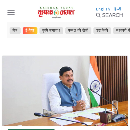
Skip
English
|
हिन्दी
to
Search
content
होम
ई-पेपर
कृषि समाचार
फसल की खेती
उद्यानिकी
सरकारी य