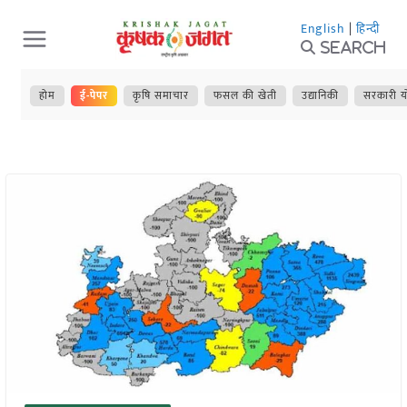
Skip
English
|
हिन्दी
to
Search
content
होम
ई-पेपर
कृषि समाचार
फसल की खेती
उद्यानिकी
सरकारी य