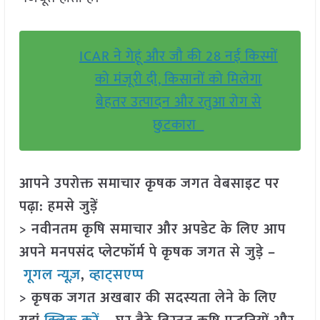
ICAR ने गेहूं और जौ की 28 नई किस्मों
को मंजूरी दी, किसानों को मिलेगा
बेहतर उत्पादन और रतुआ रोग से
छुटकारा
आपने उपरोक्त समाचार कृषक जगत वेबसाइट पर
पढ़ा: हमसे जुड़ें
> नवीनतम कृषि समाचार और अपडेट के लिए आप
अपने मनपसंद प्लेटफॉर्म पे कृषक जगत से जुड़े –
गूगल न्यूज़
,
व्हाट्सएप्प
> कृषक जगत अखबार की सदस्यता लेने के लिए