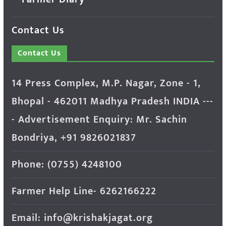
Contact Us
Contact Us
14 Press Complex, M.P. Nagar, Zone - 1,
Bhopal - 462011 Madhya Pradesh INDIA ---
- Advertisement Enquiry: Mr. Sachin
Bondriya, +91 9826021837
Phone: (0755) 4248100
Farmer Help Line- 6262166222
Email: info@krishakjagat.org