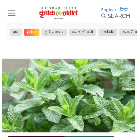
Skip
English
|
हिन्दी
to
Search
content
होम
ई-पेपर
कृषि समाचार
फसल की खेती
उद्यानिकी
सरकारी य