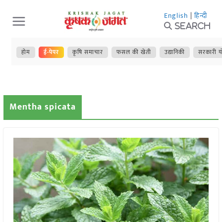
Skip
English
|
हिन्दी
to
Search
content
होम
ई-पेपर
कृषि समाचार
फसल की खेती
उद्यानिकी
सरकारी य
Mentha spicata