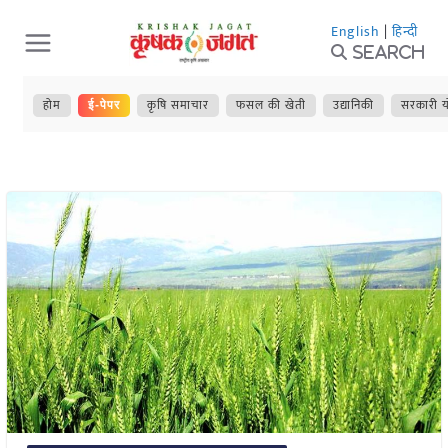
Skip
English
|
हिन्दी
to
Search
content
होम
कृषि समाचार
फसल की खेती
उद्यानिकी
सरकारी य
ई-पेपर