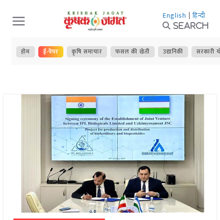
Skip
English
|
हिन्दी
to
Search
content
होम
ई-पेपर
कृषि समाचार
फसल की खेती
उद्यानिकी
सरकारी य