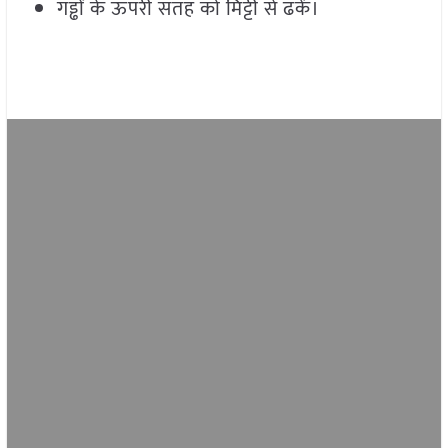
गड्ढों के ऊपरी सतह को मिट्टी से ढकें।