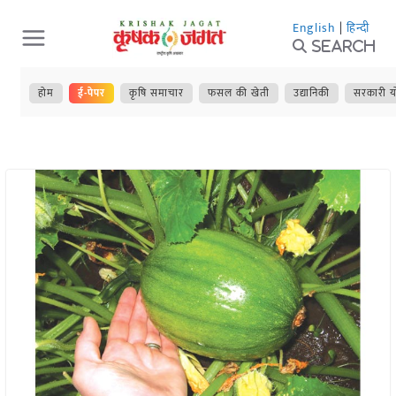
Skip
English
|
हिन्दी
to
Search
content
होम
ई-पेपर
कृषि समाचार
फसल की खेती
उद्यानिकी
सरकारी य