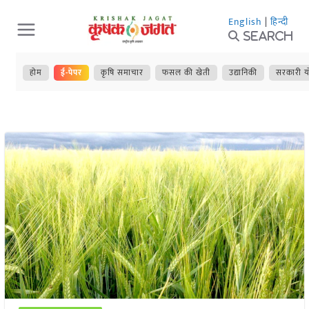
Skip
English
|
हिन्दी
to
Search
content
होम
ई-पेपर
कृषि समाचार
फसल की खेती
उद्यानिकी
सरकारी य