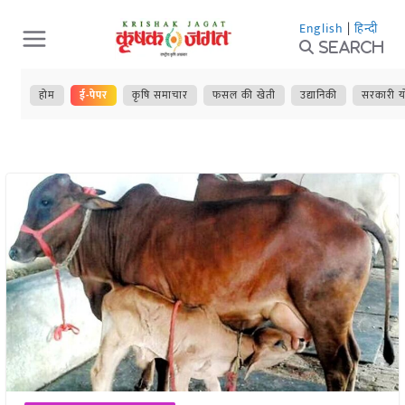
Skip
English
|
हिन्दी
to
Search
content
होम
ई-पेपर
कृषि समाचार
फसल की खेती
उद्यानिकी
सरकारी य