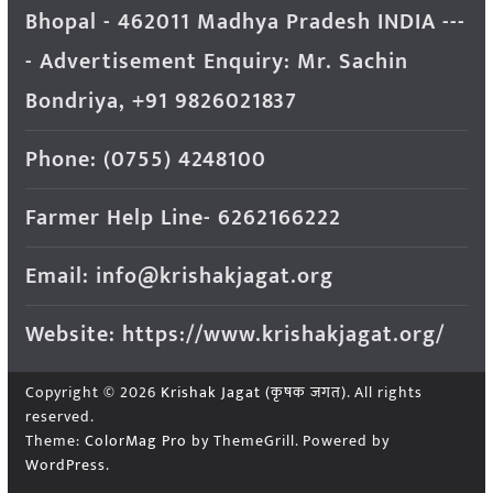
Bhopal - 462011 Madhya Pradesh INDIA ---
- Advertisement Enquiry: Mr. Sachin
Bondriya, +91 9826021837
Phone: (0755) 4248100
Farmer Help Line- 6262166222
Email: info@krishakjagat.org
Website: https://www.krishakjagat.org/
Copyright © 2026
Krishak Jagat (कृषक जगत)
. All rights
reserved.
Theme:
ColorMag Pro
by ThemeGrill. Powered by
WordPress
.