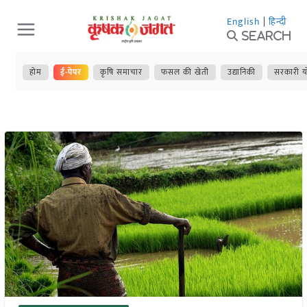
Skip
English
|
हिन्दी
to
Search
content
होम
ई-पेपर
कृषि समाचार
फसल की खेती
उद्यानिकी
सरकारी य