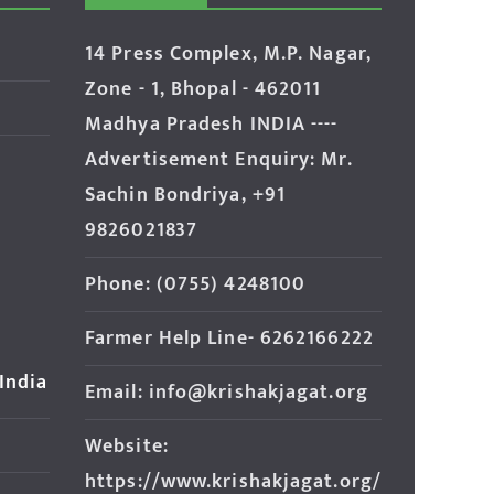
14 Press Complex, M.P. Nagar,
Zone - 1, Bhopal - 462011
Madhya Pradesh INDIA ----
Advertisement Enquiry: Mr.
Sachin Bondriya, +91
9826021837
Phone: (0755) 4248100
Farmer Help Line- 6262166222
 India
Email: info@krishakjagat.org
Website:
https://www.krishakjagat.org/