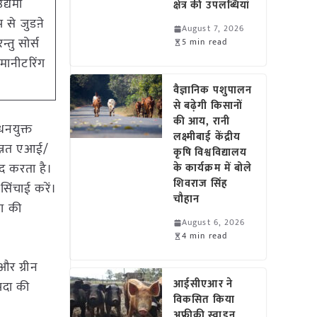
द्यमी
क्षेत्र की उपलब्धियां
 से जुडऩे
August 7, 2026
्तु सोर्स
5 min read
 मानीटरिंग
वैज्ञानिक पशुपालन
से बढ़ेगी किसानों
की आय, रानी
धनयुक्त
लक्ष्मीबाई केंद्रीय
 उन्नत एआई/
कृषि विश्वविद्यालय
द करता है।
के कार्यक्रम में बोले
शिवराज सिंह
सिंचाई करें।
चौहान
षा की
August 6, 2026
4 min read
और ग्रीन
आईसीएआर ने
आपदा की
विकसित किया
अफ्रीकी स्वाइन