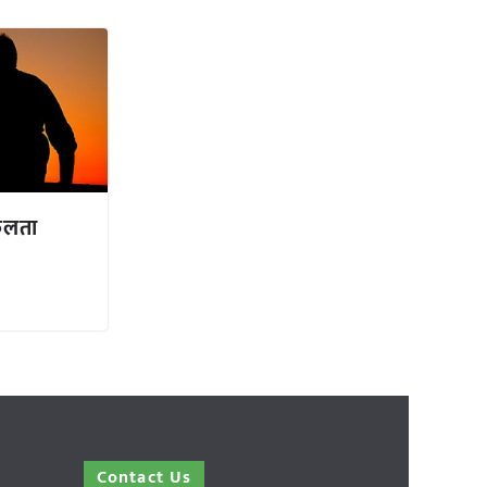
फलता
Contact Us