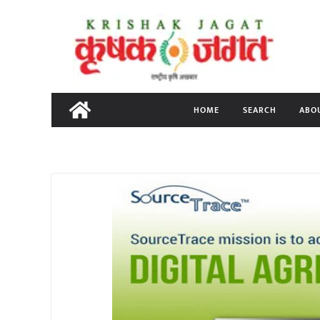
Skip
to
content
HOME
SEARCH
ABO