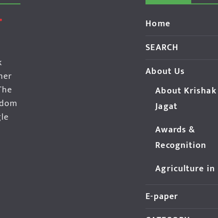
Home
SEARCH
k
About Us
her
The
About Krishak
edom
Jagat
gle
Awards &
Recognition
Agriculture in
E-paper