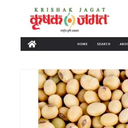
Skip
to
content
HOME
SEARCH
ABO