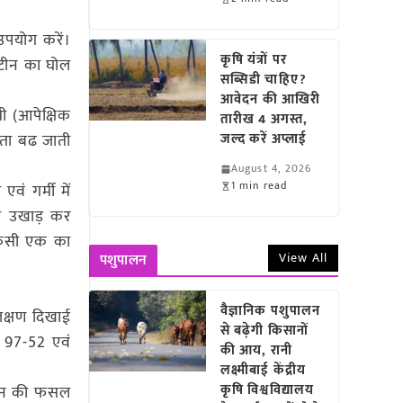
 उपयोग करें।
कृषि यंत्रों पर
स्टीन का घोल
सब्सिडी चाहिए?
आवेदन की आखिरी
ी (आपेक्षिक
तारीख 4 अगस्त,
रता बढ जाती
जल्द करें अप्लाई
August 4, 2026
1 min read
वं गर्मी में
को उखाड़ कर
े किसी एक का
View All
पशुपालन
वैज्ञानिक पशुपालन
 लक्षण दिखाई
से बढ़ेगी किसानों
स 97-52 एवं
की आय, रानी
लक्ष्मीबाई केंद्रीय
कृषि विश्वविद्यालय
 दिन की फसल