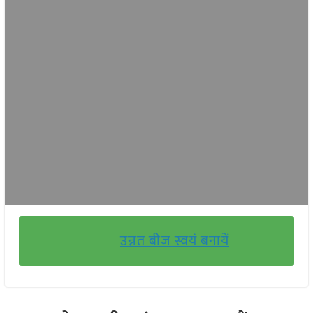
उन्नत बीज स्वयं बनायें