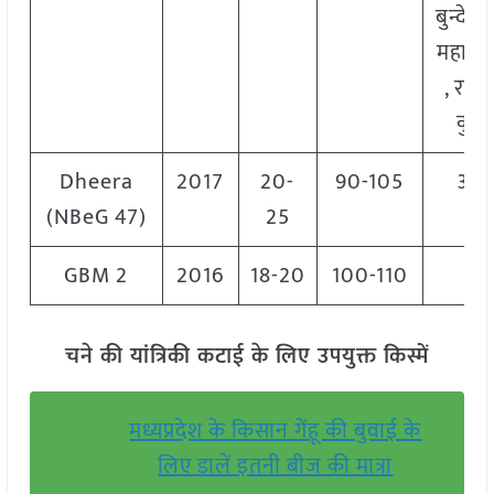
बुन्देलखण
महाराष्
, राजस
कुछ 
Dheera
2017
20-
90-105
आंध्र
(NBeG 47)
25
GBM 2
2016
18-20
100-110
कर्
चने की यांत्रिकी कटाई के लिए उपयुक्त किस्में
मध्यप्रदेश के किसान गेंहू की बुवाई के
लिए डालें इतनी बीज की मात्रा