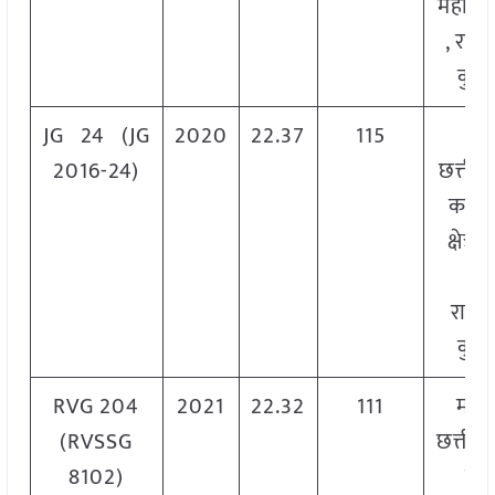
महाराष्
, राजस
कुछ 
JG 24 (JG
2020
22.37
115
एम
2016-24)
छत्तीस
का बु
क्षेत्र, 
गुज
राजस्
कुछ 
RVG 204
2021
22.32
111
मध्य 
(RVSSG
छत्तीसग
8102)
प्र