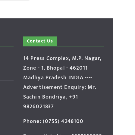
Contact Us
14 Press Complex, M.P. Nagar,
Zone - 1, Bhopal - 462011
Madhya Pradesh INDIA ----
Advertisement Enquiry: Mr.
Sachin Bondriya, +91
9826021837
Phone: (0755) 4248100