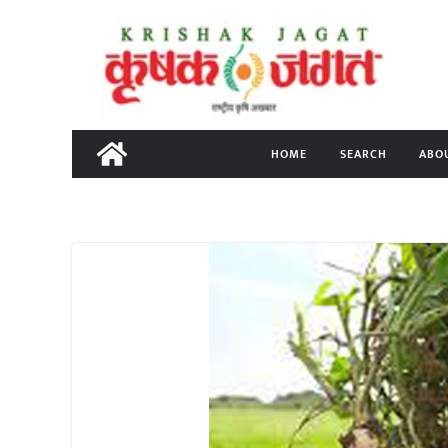
Skip
to
content
HOME
SEARCH
ABO