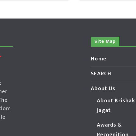
Site Map
Home
SEARCH
k
About Us
her
The
About Krishak
edom
Jagat
gle
Awards &
Recognition