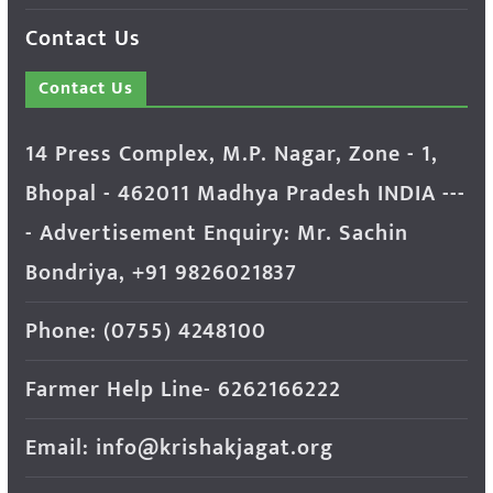
Contact Us
Contact Us
14 Press Complex, M.P. Nagar, Zone - 1,
Bhopal - 462011 Madhya Pradesh INDIA ---
- Advertisement Enquiry: Mr. Sachin
Bondriya, +91 9826021837
Phone: (0755) 4248100
Farmer Help Line- 6262166222
Email: info@krishakjagat.org