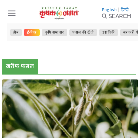
Skip
English
|
हिन्दी
to
Search
content
होम
ई-पेपर
कृषि समाचार
फसल की खेती
उद्यानिकी
सरकारी य
खरीफ फसल