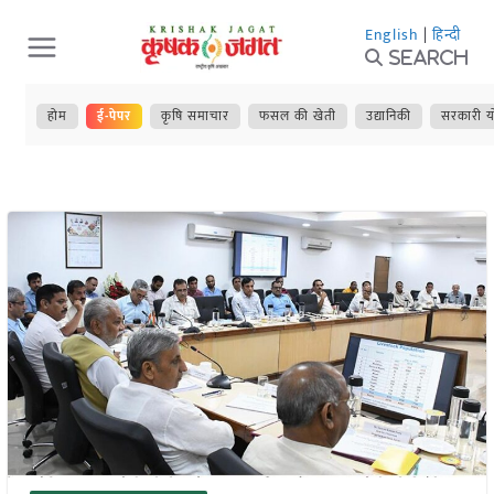
Skip
English
|
हिन्दी
to
Search
content
होम
ई-पेपर
कृषि समाचार
फसल की खेती
उद्यानिकी
सरकारी य