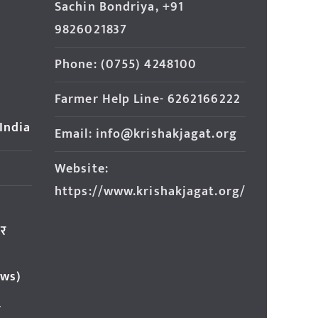
Sachin Bondriya, +91
9826021837
Phone: (0755) 4248100
Farmer Help Line- 6262166222
 India
Email: info@krishakjagat.org
Website:
https://www.krishakjagat.org/
ार
ews)
र