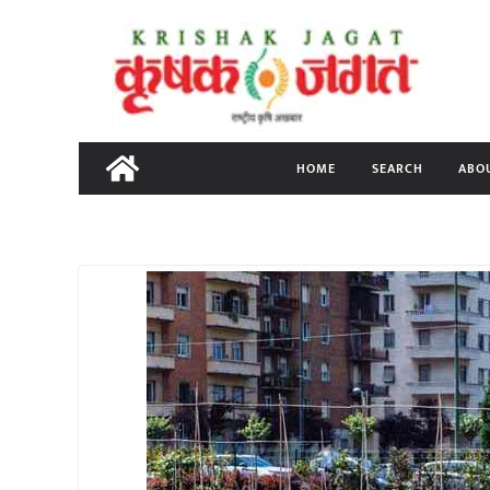
Skip
to
content
HOME
SEARCH
ABO