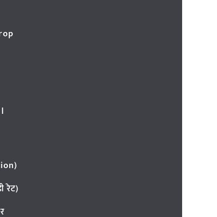
Crop
l
ion)
 रेट)
ार