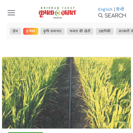
Skip
English
|
हिन्दी
to
Search
content
होम
ई-पेपर
कृषि समाचार
फसल की खेती
उद्यानिकी
सरकारी य