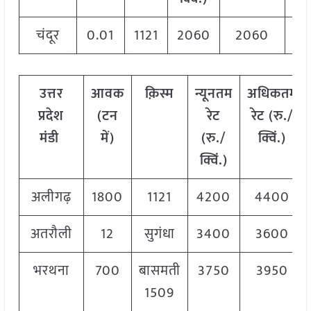
चंदूर
0.01
1121
2060
2060
20
उत्तर
आवक
क़िस्म
न्यूनतम
अधिकतम
प्रदेश
(टन
रेट
रेट (रु./
मंडी
में)
(रु./
क्विं.)
क्विं.)
अलीगढ़
1800
1121
4200
4400
अतरौली
12
सुगंधा
3400
3600
भरथना
700
बासमती
3750
3950
1509