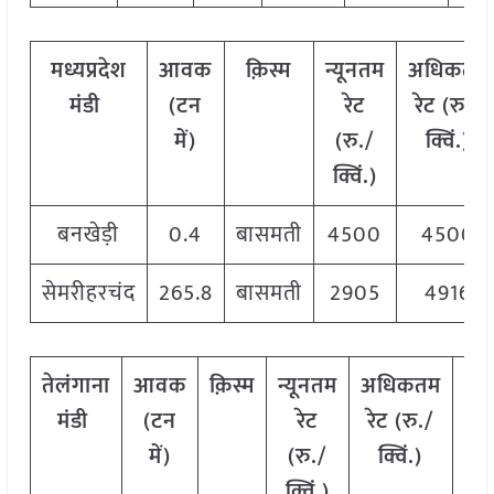
मध्यप्रदेश
आवक
क़िस्म
न्यूनतम
अधिकतम
मंडी
(टन
रेट
रेट (रु./
में)
(रु./
क्विं.)
क्विं.)
बनखेड़ी
0.4
बासमती
4500
4500
सेमरीहरचंद
265.8
बासमती
2905
4916
तेलंगाना
आवक
क़िस्म
न्यूनतम
अधिकतम
मो
मंडी
(टन
रेट
रेट (रु./
रे
में)
(रु./
क्विं.)
(र
क्विं.)
क्वि