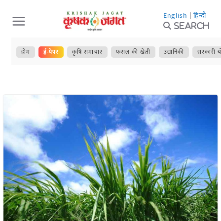
Skip
English
|
हिन्दी
to
Search
content
होम
ई-पेपर
कृषि समाचार
फसल की खेती
उद्यानिकी
सरकारी य