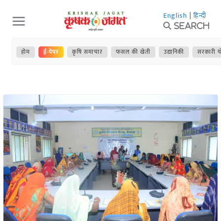
Skip
English
|
हिन्दी
to
Search
content
होम
ई-पेपर
कृषि समाचार
फसल की खेती
उद्यानिकी
सरकारी य