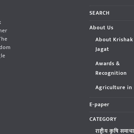
SEARCH
k
About Us
her
The
About Krishak
edom
Jagat
gle
Awards &
Recognition
Agriculture in
E-paper
CATEGORY
राष्ट्रीय कृषि समाच