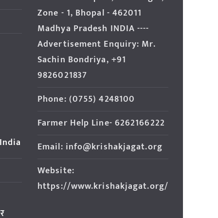
Zone - 1, Bhopal - 462011
Madhya Pradesh INDIA ----
Advertisement Enquiry: Mr.
Sachin Bondriya, +91
9826021837
Phone: (0755) 4248100
Farmer Help Line- 6262166222
 India
Email: info@krishakjagat.org
Website:
https://www.krishakjagat.org/
ार