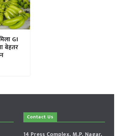
 मिला GI
गा बेहतर
ान
Contact Us
14 Press Complex, M.P. Nagar,