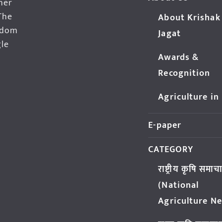
her
The
About Krishak
edom
Jagat
gle
Awards &
Recognition
Agriculture in
E-paper
CATEGORY
राष्ट्रीय कृषि समाच
(National
Agriculture N