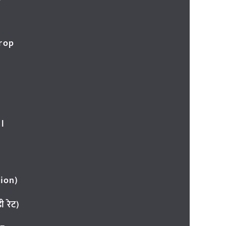
र
Crop
l
ion)
 रेट)