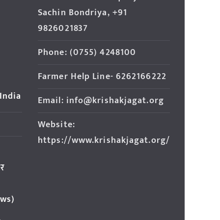
Sachin Bondriya, +91
9826021837
Phone: (0755) 4248100
Farmer Help Line- 6262166222
 India
Email: info@krishakjagat.org
Website:
https://www.krishakjagat.org/
ार
ews)