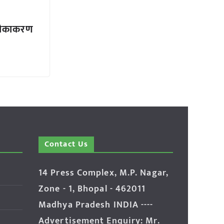
 टीकाकरण
Contact Us
14 Press Complex, M.P. Nagar,
Zone - 1, Bhopal - 462011
Madhya Pradesh INDIA ----
Advertisement Enquiry: Mr.