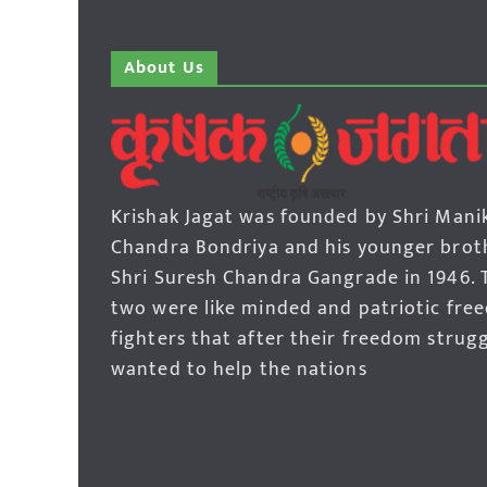
About Us
Krishak Jagat was founded by Shri Mani
Chandra Bondriya and his younger brot
Shri Suresh Chandra Gangrade in 1946. 
two were like minded and patriotic fre
fighters that after their freedom strug
wanted to help the nations