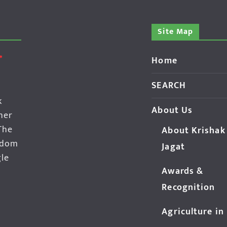
Site Map
Home
SEARCH
k
About Us
her
The
About Krishak
edom
Jagat
gle
Awards &
Recognition
Agriculture in