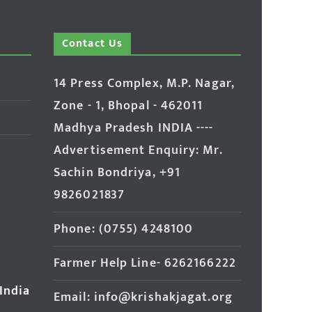
Contact Us
14 Press Complex, M.P. Nagar,
Zone - 1, Bhopal - 462011
Madhya Pradesh INDIA ----
Advertisement Enquiry: Mr.
Sachin Bondriya, +91
9826021837
Phone: (0755) 4248100
Farmer Help Line- 6262166222
 India
Email: info@krishakjagat.org