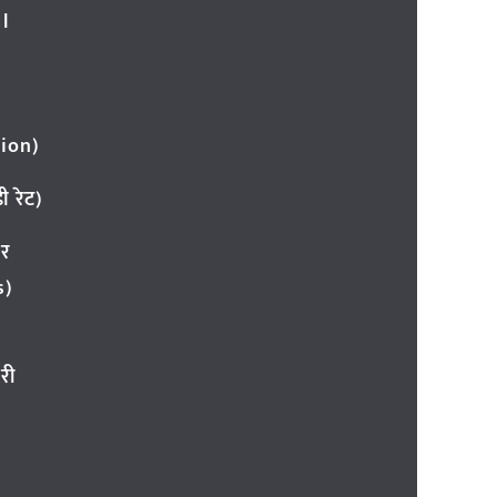
l
ion)
 रेट)
ार
s)
री