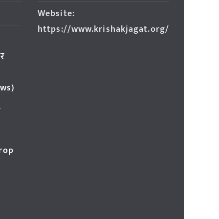
Website:
https://www.krishakjagat.org/
ार
ews)
र
Crop