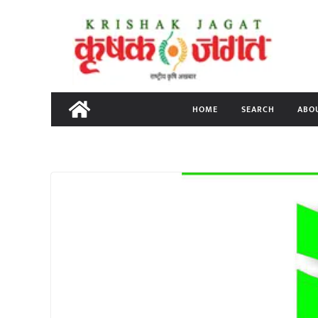
Skip
to
content
HOME
SEARCH
ABO