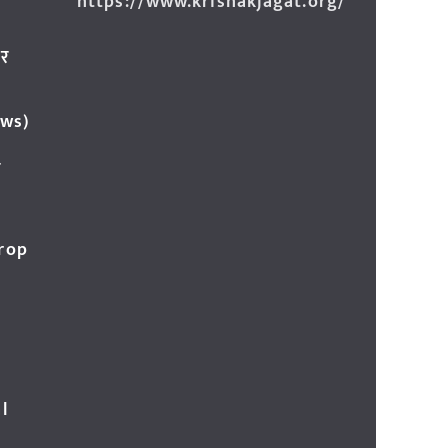
https://www.krishakjagat.org/
ार
ews)
र
Crop
l