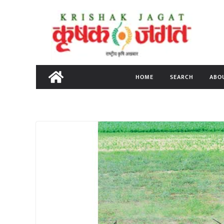
Skip
to
content
HOME
SEARCH
ABO