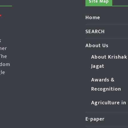
Site Map
Home
SEARCH
k
About Us
her
The
About Krishak
edom
Jagat
gle
Awards &
Recognition
Agriculture in
E-paper