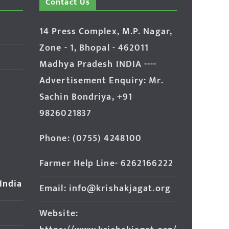
Contact Us
14 Press Complex, M.P. Nagar,
Zone - 1, Bhopal - 462011
Madhya Pradesh INDIA ----
Advertisement Enquiry: Mr.
Sachin Bondriya, +91
9826021837
Phone: (0755) 4248100
Farmer Help Line- 6262166222
 India
Email: info@krishakjagat.org
Website: