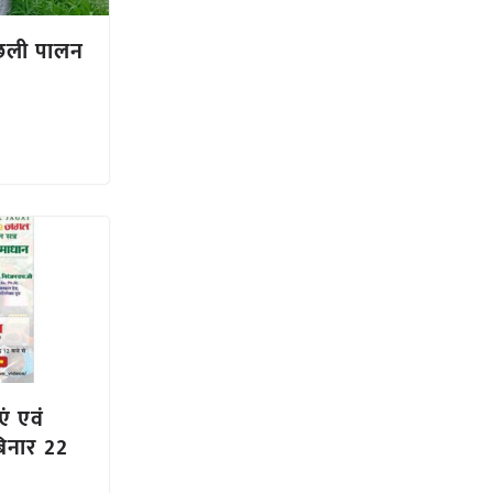
 मछली पालन
ं एवं
िनार 22