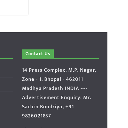
Contact Us
14 Press Complex, M.P. Nagar,
Zone - 1, Bhopal - 462011
Madhya Pradesh INDIA ----
Advertisement Enquiry: Mr.
Sachin Bondriya, +91
9826021837