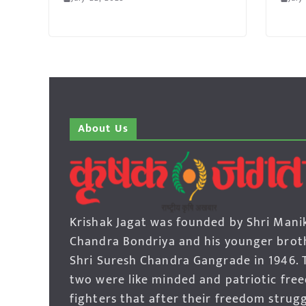
About Us
Krishak Jagat was founded by Shri Mani
Chandra Bondriya and his younger brot
Shri Suresh Chandra Gangrade in 1946. 
two were like minded and patriotic fre
fighters that after their freedom strug