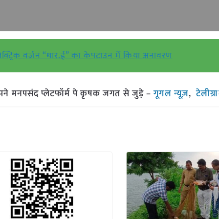
 इलेक्ट्रिक वर्जन “थार.ई” का केपटाउन में किया अनावरण
मनपसंद प्लेटफॉर्म पे कृषक जगत से जुड़े –
गूगल न्यूज़
,
टेलीग्