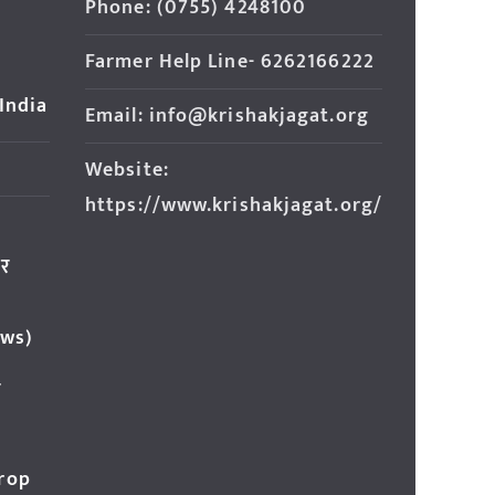
Phone: (0755) 4248100
Farmer Help Line- 6262166222
 India
Email: info@krishakjagat.org
Website:
https://www.krishakjagat.org/
ार
ews)
र
Crop