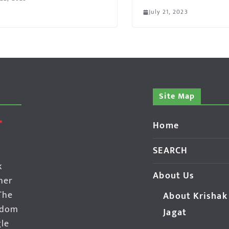
July 21, 2023
Site Map
Home
SEARCH
k
About Us
her
The
About Krishak
edom
Jagat
gle