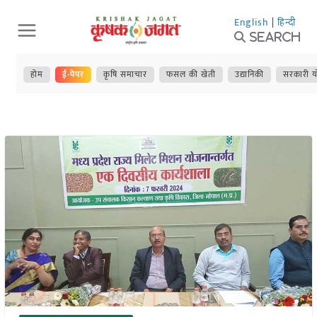
Skip
English
|
हिन्दी
to
Search
content
होम
ई-पेपर
कृषि समाचार
फसल की खेती
उद्यानिकी
सरकारी य