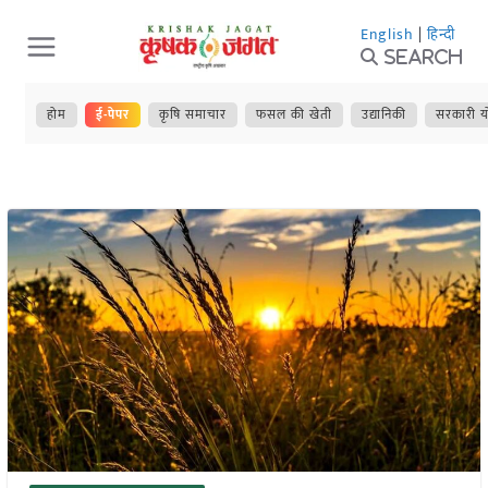
Skip
English
|
हिन्दी
to
Search
content
होम
ई-पेपर
कृषि समाचार
फसल की खेती
उद्यानिकी
सरकारी य