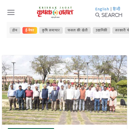
Skip
English
|
हिन्दी
to
Search
content
होम
ई-पेपर
कृषि समाचार
फसल की खेती
उद्यानिकी
सरकारी य