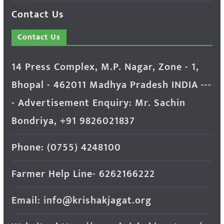
Contact Us
Contact Us
14 Press Complex, M.P. Nagar, Zone - 1,
Bhopal - 462011 Madhya Pradesh INDIA ---
- Advertisement Enquiry: Mr. Sachin
Bondriya, +91 9826021837
Phone: (0755) 4248100
Farmer Help Line- 6262166222
Email: info@krishakjagat.org