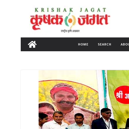
Skip
to
content
HOME
SEARCH
ABO