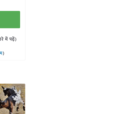
में पढ़ें)
ाम
)