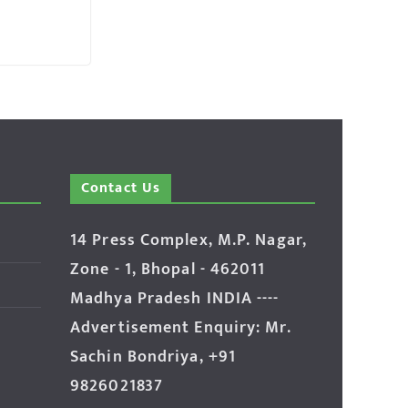
Contact Us
14 Press Complex, M.P. Nagar,
Zone - 1, Bhopal - 462011
Madhya Pradesh INDIA ----
Advertisement Enquiry: Mr.
Sachin Bondriya, +91
9826021837