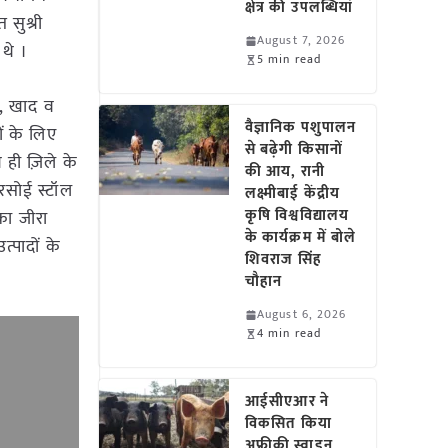
क्षेत्र की उपलब्धियां
 सुश्री
August 7, 2026
 थे ।
5 min read
ीज, खाद व
वैज्ञानिक पशुपालन
ं के लिए
से बढ़ेगी किसानों
 ही ज़िले के
की आय, रानी
 रसोई स्टॉल
लक्ष्मीबाई केंद्रीय
कृषि विश्वविद्यालय
का जीरा
के कार्यक्रम में बोले
्पादों के
शिवराज सिंह
चौहान
August 6, 2026
4 min read
आईसीएआर ने
विकसित किया
अफ्रीकी स्वाइन