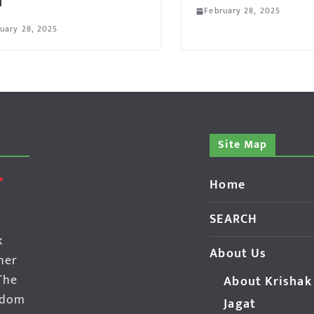
ी
February 28, 2025
uary 28, 2025
Site Map
Home
SEARCH
k
About Us
her
The
About Krishak
edom
Jagat