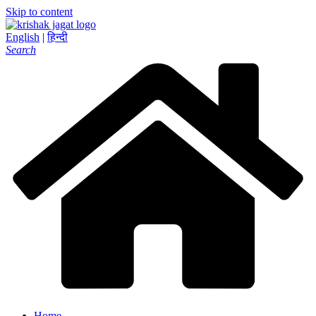
Skip to content
English
|
हिन्दी
Search
Home