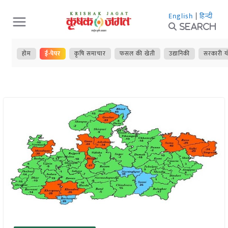
Skip
English
|
हिन्दी
to
Search
content
होम
ई-पेपर
कृषि समाचार
फसल की खेती
उद्यानिकी
सरकारी य