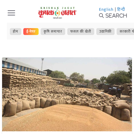
Skip
English
|
हिन्दी
to
Search
content
होम
ई-पेपर
कृषि समाचार
फसल की खेती
उद्यानिकी
सरकारी य