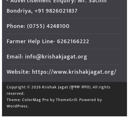
- Advertisement Enquiry: Mr. Sachin
Bondriya, +91 9826021837
Phone: (0755) 4248100
Farmer Help Line- 6262166222
Email: info@krishakjagat.org
Website: https://www.krishakjagat.org/
Copyright © 2026
Krishak Jagat (कृषक जगत)
. All rights
reserved.
Theme:
ColorMag Pro
by ThemeGrill. Powered by
WordPress
.