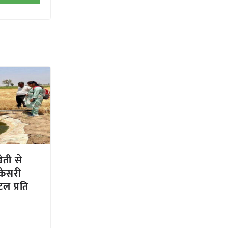
ेती से
केसरी
टल प्रति