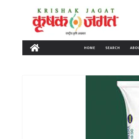
Skip
to
content
HOME
SEARCH
ABO