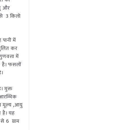
रस की
यु और
 से 3 किलो
पानी में
ंतुलित कर
णवत्ता में
ा है। फसलों
ै।
। मुक्त
े आरम्भिक
 मूल्य ,आयु
ा है। यह
से 6 ग्राम