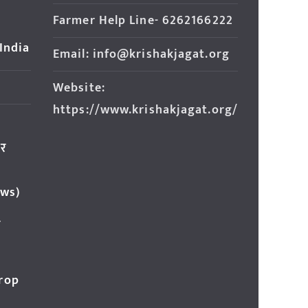
Farmer Help Line- 6262166222
 India
Email: info@krishakjagat.org
Website:
https://www.krishakjagat.org/
ार
ews)
र
Crop