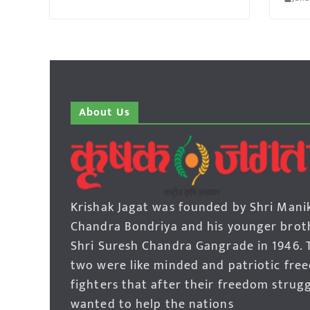
About Us
Krishak Jagat was founded by Shri Mani
Chandra Bondriya and his younger brot
Shri Suresh Chandra Gangrade in 1946. 
two were like minded and patriotic fre
fighters that after their freedom strug
wanted to help the nations