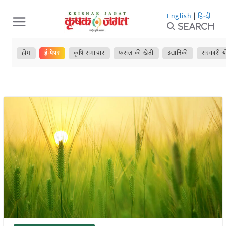
Skip
English
|
हिन्दी
to
Search
content
होम
ई-पेपर
कृषि समाचार
फसल की खेती
उद्यानिकी
सरकारी य