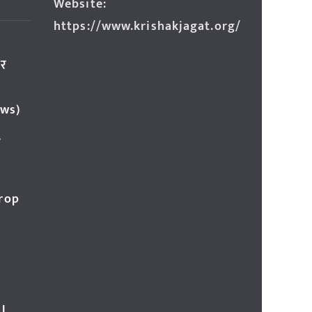
Website:
https://www.krishakjagat.org/
ार
ews)
र
Crop
l