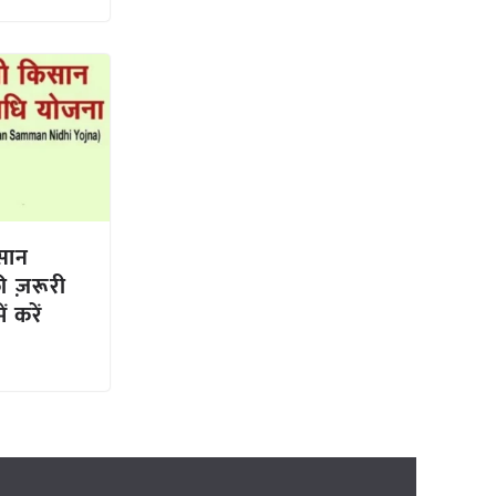
िसान
ी ज़रूरी
ं करें