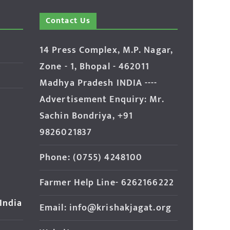
Contact Us
14 Press Complex, M.P. Nagar,
Zone - 1, Bhopal - 462011
Madhya Pradesh INDIA ----
Advertisement Enquiry: Mr.
Sachin Bondriya, +91
9826021837
Phone: (0755) 4248100
Farmer Help Line- 6262166222
 India
Email: info@krishakjagat.org