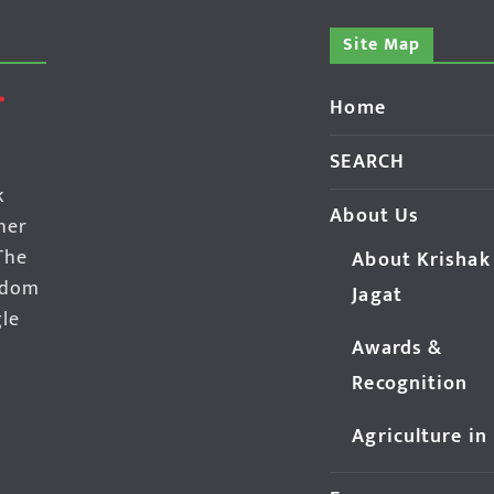
Site Map
Home
SEARCH
k
About Us
her
The
About Krishak
edom
Jagat
gle
Awards &
Recognition
Agriculture in