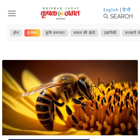
Skip
English
|
हिन्दी
to
Search
content
होम
ई-पेपर
कृषि समाचार
फसल की खेती
उद्यानिकी
सरकारी य