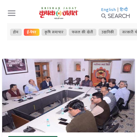
Skip
English
|
हिन्दी
to
Search
content
होम
ई-पेपर
कृषि समाचार
फसल की खेती
उद्यानिकी
सरकारी य