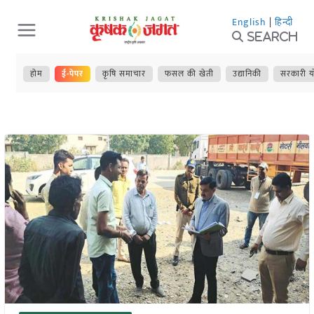
Skip
English
|
हिन्दी
to
Search
content
होम
ई-पेपर
कृषि समाचार
फसल की खेती
उद्यानिकी
सरकारी य