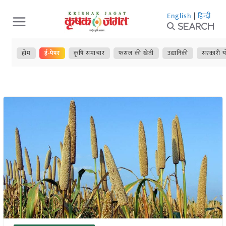
Skip
English
|
हिन्दी
to
Search
content
होम
ई-पेपर
कृषि समाचार
फसल की खेती
उद्यानिकी
सरकारी य