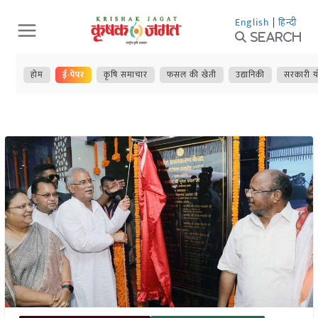
Skip
English
|
हिन्दी
to
Search
content
होम
ई-पेपर
कृषि समाचार
फसल की खेती
उद्यानिकी
सरकारी य