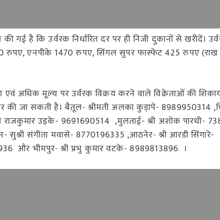
 गई है कि उर्वरक निर्धारित दर पर ही निजी दुकानों से खरीदें। उर्वरक
 रुपए, एनपीके 1470 रुपए, सिंगल सुपर फास्फेट 425 रुपए (राख र
ेता एवं अधिक मूल्य पर उर्वरक विक्रय करने वाले विक्रेताओं की शिक
र पर की जा सकती है। बैतूल- श्रीमती अलका कुड़ापे- 8989950314 ,चि
श्री राजकुमार उइके- 9691690514 ,मुलताई- श्री अशोक पारधी- 
- सुश्री संगीता मवासे- 8770196335 ,आठनेर- श्री आरडी सिंगारे-
936 और भीमपुर- श्री प्रभु कुमार वटके- 8989813896 ।