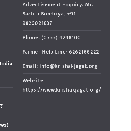
Advertisement Enquiry: Mr.
Sachin Bondriya, +91
9826021837
Phone: (0755) 4248100
Farmer Help Line- 6262166222
 India
Email: info@krishakjagat.org
Website:
https://www.krishakjagat.org/
ार
ews)