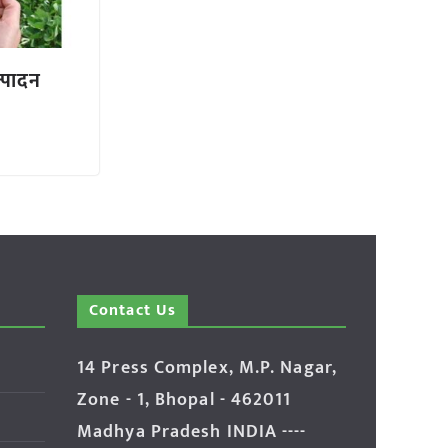
्पादन
Contact Us
14 Press Complex, M.P. Nagar,
Zone - 1, Bhopal - 462011
Madhya Pradesh INDIA ----