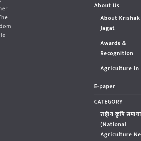
k
About Us
her
The
About Krishak
edom
Jagat
gle
Awards &
Recognition
Agriculture in
E-paper
CATEGORY
राष्ट्रीय कृषि समाच
(National
Agriculture N