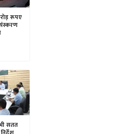
ोड़ रूपए
-संस्करण
स
 भी सतत
िर्देश