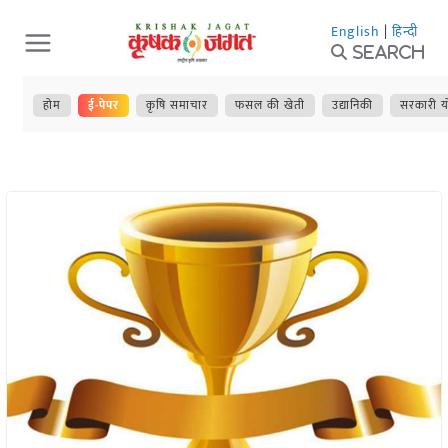
Skip
English
|
हिन्दी
to
Search
content
होम
ई-पेपर
कृषि समाचार
फसल की खेती
उद्यानिकी
सरकारी य