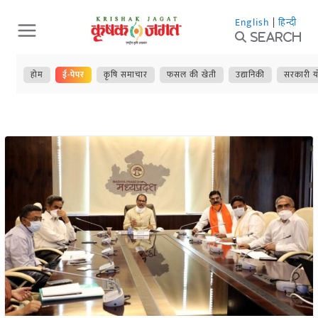
Skip
English
|
हिन्दी
to
Search
content
होम
ई-पेपर
कृषि समाचार
फसल की खेती
उद्यानिकी
सरकारी य