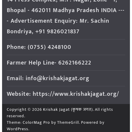
Bhopal - 462011 Madhya Pradesh INDIA ---
- Advertisement Enquiry: Mr. Sachin
Bondriya, +91 9826021837
Phone: (0755) 4248100
Farmer Help Line- 6262166222
Email: info@krishakjagat.org
Website: https://www.krishakjagat.org/
Copyright © 2026
Krishak Jagat (कृषक जगत)
. All rights
reserved.
Theme:
ColorMag Pro
by ThemeGrill. Powered by
WordPress
.